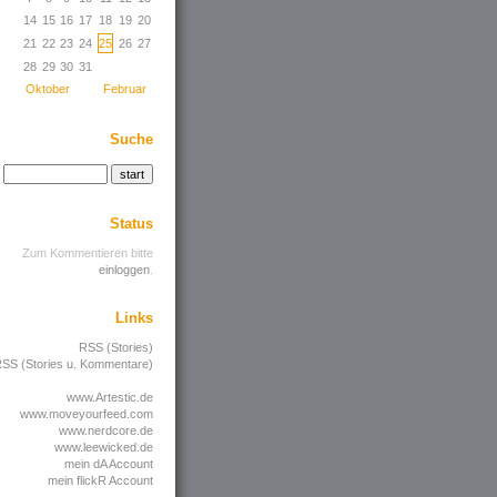
14
15
16
17
18
19
20
21
22
23
24
25
26
27
28
29
30
31
Oktober
Februar
Suche
Status
Zum Kommentieren bitte
einloggen
.
Links
RSS (Stories)
SS (Stories u. Kommentare)
www.Artestic.de
www.moveyourfeed.com
www.nerdcore.de
www.leewicked.de
mein dA Account
mein flickR Account