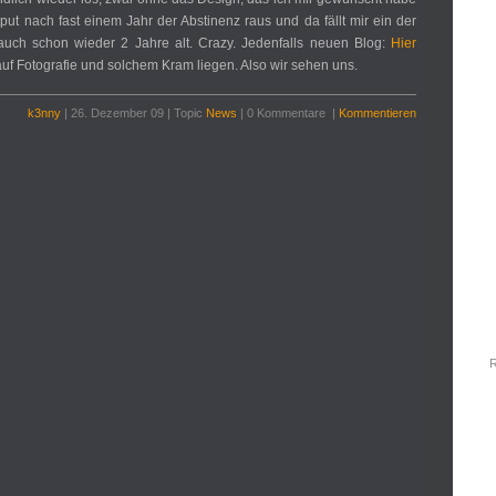
ut nach fast einem Jahr der Abstinenz raus und da fällt mir ein der
auch schon wieder 2 Jahre alt. Crazy. Jedenfalls neuen Blog:
Hier
f Fotografie und solchem Kram liegen. Also wir sehen uns.
k3nny
| 26. Dezember 09 | Topic
News
| 0 Kommentare |
Kommentieren
R