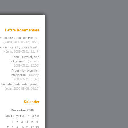
Letzte Kommentare
 bei 2:55 ist ein ein Hostel...
(kamil, 2009.05.12, 00:26)
 den mein ich, aber ich will...
(k3nny, 2009.05.11, 22:47)
Tach! Du willst, also
bekommst...
(rensen,
2009.05.11, 22:08)
Freut mich wenn ich
motivieren...
(k3nny,
2009.05.11, 01:48)
nke dafür! sehr sehr genial...
(nalu, 2009.05.08, 00:19)
Kalender
Dezember 2009
Mo
Di
Mi
Do
Fr
Sa
So
1
2
3
4
5
6
7
8
9
10
11
12
13