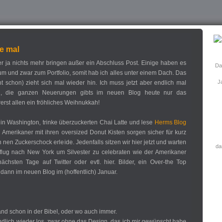
te mal
ier ja nichts mehr bringen außer ein Abschluss Post. Einige haben es
Das
 um und zwar zum Portfolio, somit hab ich alles unter einem Dach. Das
Ja
ht schon) zieht sich mal wieder hin. Ich muss jetzt aber endlich mal
n, die ganzen Neuerungen gibts im neuen Blog heute nur das
lererst allen ein fröhliches Weihnukkah!
er in Washington, trinke überzuckerten Chai Latte und lese
Herms Blog
 Amerikaner mit ihren oversized Donut Kisten sorgen sicher für kurz
h nen Zuckerschock erleide. Jedenfalls sitzen wir hier jetzt und warten
da
flug nach New York um Silvester zu celebraten wie der Amerikaner
chsten Tage auf Twitter oder evtl. hier. Bilder, ein Over-the Top
dann im neuen Blog im (hoffentlich) Januar.
tand schon in der Bibel, oder wo auch immer.
endlich wieder los, zwar ohne das Design, das ich mir gewünscht habe