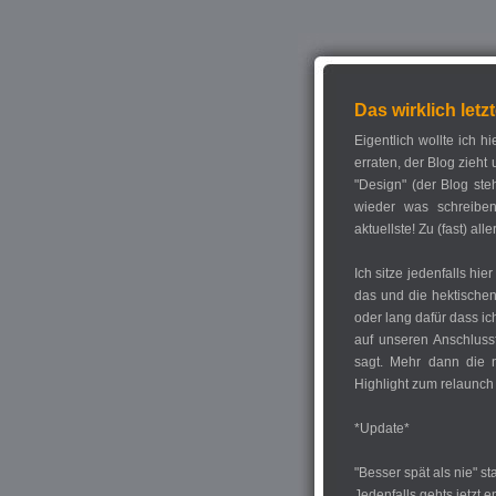
Das wirklich letz
Eigentlich wollte ich h
erraten, der Blog zieht
"Design" (der Blog ste
wieder was schreibe
aktuellste! Zu (fast) al
Ich sitze jedenfalls hi
das und die hektischen
oder lang dafür dass ic
auf unseren Anschluss
sagt. Mehr dann die nä
Highlight zum relaunch 
*Update*
"Besser spät als nie" s
Jedenfalls gehts jetzt 