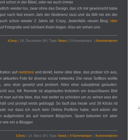
tand schon in der Bibel, oder wo auch immer.
endlich wieder los, zwar ohne das Design, das ich mir gewünscht habe
ut nach fast einem Jahr der Abstinenz raus und da fällt mir ein der
auch schon wieder 2 Jahre alt. Crazy. Jedenfalls neuen Blog:
Hier
f Fotografie und solchem Kram liegen. Also wir sehen uns.
k3nny
| 26. Dezember 09 | Topic
News
| 0 Kommentare |
Kommentieren
tration auf
nerdcore
und denkt, keine üble Idee, das probier ich aus,
 aktuelles Foto für diverse social networks. Die neue Softbox wollte
, also dran gesetzt und probiert. Alles eher suboptimal gelaufen:
t nicht aus, NK Remote ist abgelaufen trotzdem ein brauchbares Bild
 man auf die Idee, das mal weiter zu schicken um zu sehen was der
lt und prompt wirds gebloggt. So läuft das heute und 39 Klicks ist
R
de nur dass ich noch kein Online Portfolio habe, dort wären die
er aufgehoben als auf meinem Blögchen. Spam bekomm ich aber
m wie ein a-Blogger.
k3nny
| 14. März 09 | Topic
News
|
4 Kommentare
|
Kommentieren