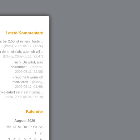
Letzte Kommentare
 bei 2:55 ist ein ein Hostel...
(kamil, 2009.05.12, 00:26)
 den mein ich, aber ich will...
(k3nny, 2009.05.11, 22:47)
Tach! Du willst, also
bekommst...
(rensen,
2009.05.11, 22:08)
Freut mich wenn ich
motivieren...
(k3nny,
2009.05.11, 01:48)
nke dafür! sehr sehr genial...
(nalu, 2009.05.08, 00:19)
Kalender
August 2026
Mo
Di
Mi
Do
Fr
Sa
So
1
2
3
4
5
6
7
8
9