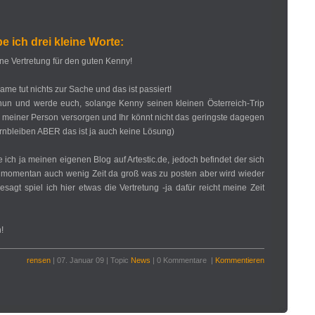
e ich drei kleine Worte:
ine Vertretung für den guten Kenny!
me tut nichts zur Sache und das ist passiert!
h nun und werde euch, solange Kenny seinen kleinen Österreich-Trip
en meiner Person versorgen und Ihr könnt nicht das geringste dagegen
ernbleiben ABER das ist ja auch keine Lösung)
ich ja meinen eigenen Blog auf Artestic.de, jedoch befindet der sich
momentan auch wenig Zeit da groß was zu posten aber wird wieder
sagt spiel ich hier etwas die Vertretung -ja dafür reicht meine Zeit
!
rensen
| 07. Januar 09 | Topic
News
| 0 Kommentare |
Kommentieren