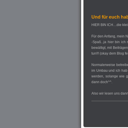
Und für euch hab
HIER BIN ICH....die kle
Für den Anfang, mein Na
-Spaß...ja hier bin ic
bewältigt, mit Beiträg
tun!!! (okay dem Blog f
Normalerweise betreibe 
im Umbau und ich hab 
werden, solange wie ge
dann doch^^.
Also wir lesen uns dann