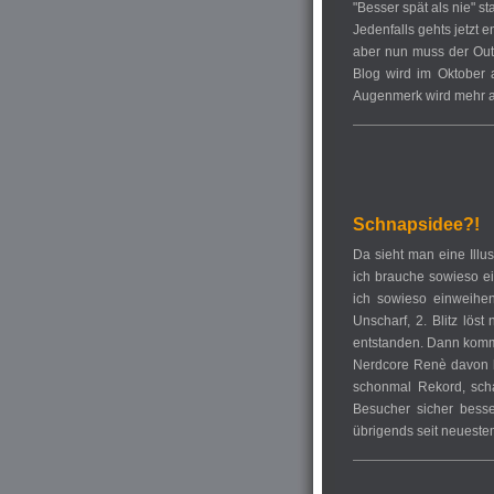
"Besser spät als nie" s
Jedenfalls gehts jetzt 
aber nun muss der Outp
Blog wird im Oktober 
Augenmerk wird mehr au
Schnapsidee?!
Da sieht man eine Illus
ich brauche sowieso ein
ich sowieso einweihen
Unscharf, 2. Blitz lös
entstanden. Dann kommt
Nerdcore Renè davon hä
schonmal Rekord, scha
Besucher sicher bess
übrigends seit neueste