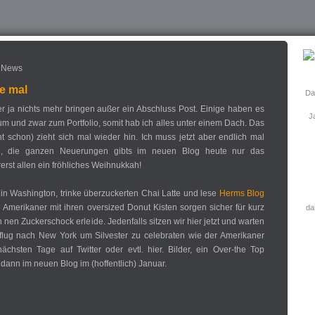
 News
te mal
Das
ier ja nichts mehr bringen außer ein Abschluss Post. Einige haben es
Ja
 um und zwar zum Portfolio, somit hab ich alles unter einem Dach. Das
ht schon) zieht sich mal wieder hin. Ich muss jetzt aber endlich mal
n, die ganzen Neuerungen gibts im neuen Blog heute nur das
lererst allen ein fröhliches Weihnukkah!
er in Washington, trinke überzuckerten Chai Latte und lese
Herms Blog
 Amerikaner mit ihren oversized Donut Kisten sorgen sicher für kurz
da
h nen Zuckerschock erleide. Jedenfalls sitzen wir hier jetzt und warten
flug nach New York um Silvester zu celebraten wie der Amerikaner
chsten Tage auf Twitter oder evtl. hier. Bilder, ein Over-the Top
dann im neuen Blog im (hoffentlich) Januar.