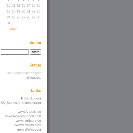
10
11
12
13
14
15
16
17
18
19
20
21
22
23
24
25
26
27
28
29
30
31
März
Suche
Status
Zum Kommentieren bitte
einloggen
.
Links
RSS (Stories)
SS (Stories u. Kommentare)
www.Artestic.de
www.moveyourfeed.com
www.nerdcore.de
www.leewicked.de
mein dA Account